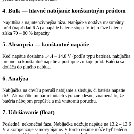
4. Bulk — hlavné nabíjanie konštantným prúdom
Najdlhšia a najintenzívnejšia fáza. Nabíjačka dodáva maximálny
prúd (napríklad 6 A) a napätie batérie stúpa. V tejto fáze batéria
získa 70 – 80 % kapacity.
5. Absorpcia — konštantné napätie
Keď napätie dosiahne 14,4 – 14,8 V (podľa typu batérie), nabíjačka
prepne na konštantné napätie a postupne znižuje prúd. Batéria sa
dotláča do plného nabitia.
6. Analýza
Nabíjačka na chvíľu preruší nabíjanie a sleduje, či batéria napätie
drží. Ak napätie po pár minútach výrazne klesne, znamená to, že
batéria nábojom prepúšťa a má vnútornú poruchu.
7. Udržiavanie (float)
Posledná, nekonečná fáza. Nabíjačka udržuje napätie na 13,2 – 13,6
V a kompenzuje samovybíjanie. V tomto režime môže byť batéria