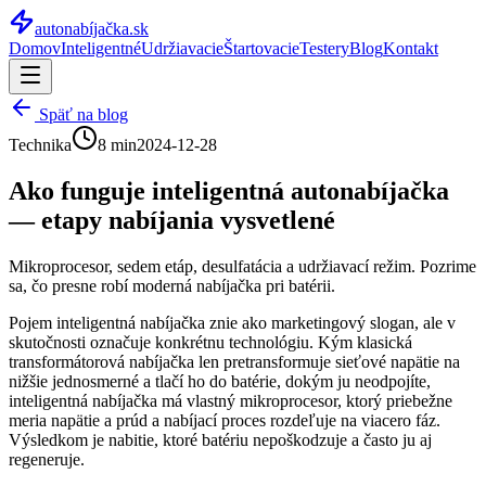
autonabíjačka
.sk
Domov
Inteligentné
Udržiavacie
Štartovacie
Testery
Blog
Kontakt
Späť na blog
Technika
8 min
2024-12-28
Ako funguje inteligentná autonabíjačka
— etapy nabíjania vysvetlené
Mikroprocesor, sedem etáp, desulfatácia a udržiavací režim. Pozrime
sa, čo presne robí moderná nabíjačka pri batérii.
Pojem inteligentná nabíjačka znie ako marketingový slogan, ale v
skutočnosti označuje konkrétnu technológiu. Kým klasická
transformátorová nabíjačka len pretransformuje sieťové napätie na
nižšie jednosmerné a tlačí ho do batérie, dokým ju neodpojíte,
inteligentná nabíjačka má vlastný mikroprocesor, ktorý priebežne
meria napätie a prúd a nabíjací proces rozdeľuje na viacero fáz.
Výsledkom je nabitie, ktoré batériu nepoškodzuje a často ju aj
regeneruje.