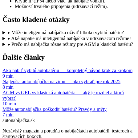
Krytie IP (IP54 alebo viac, ak nabíjate vonku).
Možnosť trvalého pripojenia (udržiavací režim).
Často kladené otázky
▸
Môže inteligentná nabíjačka oživiť hlboko vybitú batériu?
▸
Aké napätie má inteligentná nabíjačka v udržiavacom režime?
▸
Prečo má nabíjačka rôzne režimy pre AGM a klasickú batériu?
Ďalšie články
Ako nabiť vybitú autobatériu — kompletný návod krok za krokom
9 min
Najlepšia autonabíjačka na zimu — ako vybrať pre rok 2025
8 min
AGM vs GEL vs klasická autobatéria — aký je rozdiel a ktorú
vybrať
10 min
Môže autonabíjačka poškodiť batériu? Pravdy a mýty
7 min
autonabíjačka
.sk
Nezávislý magazín a poradňa o nabíjačkách autobatérií, testeroch a
štartovacích boxoch.