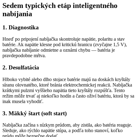
Sedem typických etáp inteligentného
nabíjania
1. Diagnostika
Hneď po pripojení nabíjačka skontroluje napätie, polaritu a stav
batérie. Ak napätie klesne pod kritickú hranicu (zvyčajne 1,5 V),
nabíjačka nabíjanie odmietne a oznámi chybu — batéria je
pravdepodobne mŕtva.
2. Desulfatácia
Hlboko vybité alebo dlho stojace batérie majú na doskách kryštály
síranu olovnatého, ktoré bránia elektrochemickej reakcii. Nabíjačka
krátkymi pulzmi vyššieho napätia tieto kryštály rozpúšťa. Tento
režim môže trvať aj niekoľko hodín a často oživí batériu, ktorá by sa
inak musela vyhodiť.
3. Mäkký štart (soft start)
Nabíjačka začína s nízkym prúdom, aby zistila, ako batéria reaguje.
Sleduje, ako rýchlo napätie stúpa, a podľa toho stanoví, koľko
prúdu môže bezpečne dodať.