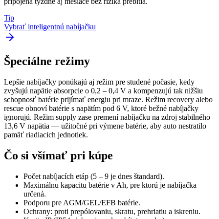
pripojená týždne aj mesiace bez rizika prebitia.
Tip
Vybrať inteligentnú nabíjačku
Špeciálne režimy
Lepšie nabíjačky ponúkajú aj režim pre studené počasie, kedy
zvyšujú napätie absorpcie o 0,2 – 0,4 V a kompenzujú tak nižšiu
schopnosť batérie prijímať energiu pri mraze. Režim recovery alebo
rescue obnoví batérie s napätím pod 6 V, ktoré bežné nabíjačky
ignorujú. Režim supply zase premení nabíjačku na zdroj stabilného
13,6 V napätia — užitočné pri výmene batérie, aby auto nestratilo
pamäť riadiacich jednotiek.
Čo si všímať pri kúpe
Počet nabíjacích etáp (5 – 9 je dnes štandard).
Maximálnu kapacitu batérie v Ah, pre ktorú je nabíjačka
určená.
Podporu pre AGM/GEL/EFB batérie.
Ochrany: proti prepólovaniu, skratu, prehriatiu a iskreniu.