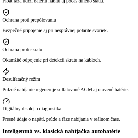
Float fáza udrží batériu nabitú aj počas dlhého státia.
Ochrana proti prepólovaniu
Bezpečné pripojenie aj pri nesprávnej polarite svoriek.
Ochrana proti skratu
Okamžité odpojenie pri detekcii skratu na kábloch.
Desulfatačný režim
Pulzné nabíjanie regeneruje sulfatované AGM aj olovené batérie.
Digitálny displej a diagnostika
Presné údaje o napätí, prúde a fáze nabíjania v reálnom čase.
Inteligentná vs. klasická nabíjačka autobatérie