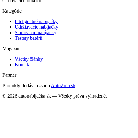
štartovacích boxoch.
Kategórie
Inteligentné nabíjačky
Udržiavacie nabíjačky
Štartovacie nabíjačky
Testery batérií
Magazín
Všetky články
Kontakt
Partner
Produkty dodáva e-shop
AutoZulu.sk
.
©
2026
autonabíjačka.sk — Všetky práva vyhradené.