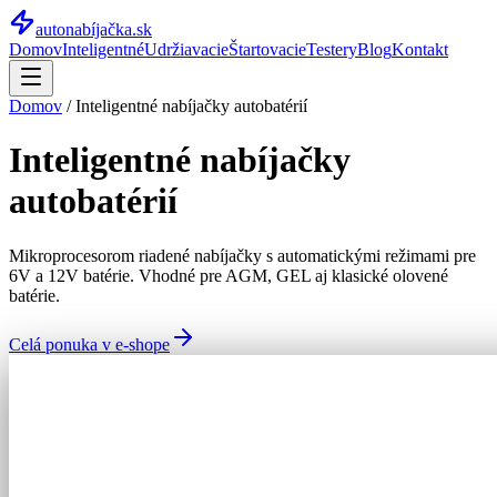
autonabíjačka
.sk
Domov
Inteligentné
Udržiavacie
Štartovacie
Testery
Blog
Kontakt
Domov
/
Inteligentné nabíjačky autobatérií
Inteligentné nabíjačky
autobatérií
Mikroprocesorom riadené nabíjačky s automatickými režimami pre
6V a 12V batérie. Vhodné pre AGM, GEL aj klasické olovené
batérie.
Celá ponuka v e-shope