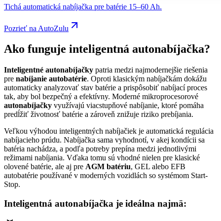
Tichá automatická nabíjačka pre batérie 15–60 Ah.
Pozrieť na AutoZulu
Ako funguje inteligentná autonabíjačka?
Inteligentné autonabíjačky
patria medzi najmodernejšie riešenia
pre
nabíjanie autobatérie
. Oproti klasickým nabíjačkám dokážu
automaticky analyzovať stav batérie a prispôsobiť nabíjací proces
tak, aby bol bezpečný a efektívny. Moderné mikroprocesorové
autonabíjačky
využívajú viacstupňové nabíjanie, ktoré pomáha
predĺžiť životnosť batérie a zároveň znižuje riziko prebíjania.
Veľkou výhodou inteligentných nabíjačiek je automatická regulácia
nabíjacieho prúdu. Nabíjačka sama vyhodnotí, v akej kondícii sa
batéria nachádza, a podľa potreby prepína medzi jednotlivými
režimami nabíjania. Vďaka tomu sú vhodné nielen pre klasické
olovené batérie, ale aj pre
AGM batériu
, GEL alebo EFB
autobatérie používané v moderných vozidlách so systémom Start-
Stop.
Inteligentná autonabíjačka je ideálna najmä: