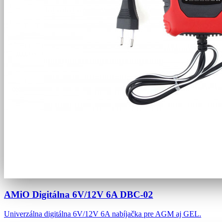
AMiO Digitálna 6V/12V 6A DBC-02
Univerzálna digitálna 6V/12V 6A nabíjačka pre AGM aj GEL.