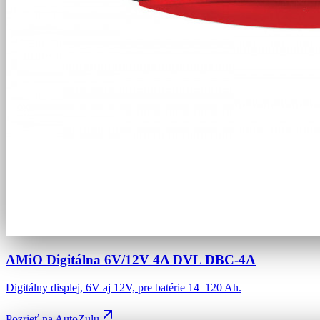
AMiO Digitálna 6V/12V 4A DVL DBC-4A
Digitálny displej, 6V aj 12V, pre batérie 14–120 Ah.
Pozrieť na AutoZulu