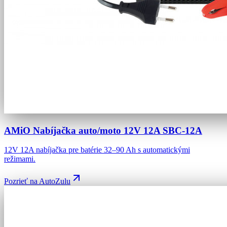
AMiO Nabíjačka auto/moto 12V 12A SBC-12A
12V 12A nabíjačka pre batérie 32–90 Ah s automatickými
režimami.
Pozrieť na AutoZulu