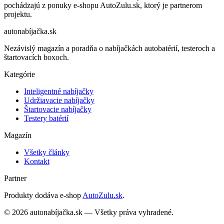
pochádzajú z ponuky e-shopu AutoZulu.sk, ktorý je partnerom
projektu.
autonabíjačka
.sk
Nezávislý magazín a poradňa o nabíjačkách autobatérií, testeroch a
štartovacích boxoch.
Kategórie
Inteligentné nabíjačky
Udržiavacie nabíjačky
Štartovacie nabíjačky
Testery batérií
Magazín
Všetky články
Kontakt
Partner
Produkty dodáva e-shop
AutoZulu.sk
.
©
2026
autonabíjačka.sk — Všetky práva vyhradené.