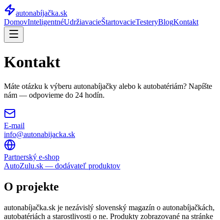
autonabíjačka
.sk
Domov
Inteligentné
Udržiavacie
Štartovacie
Testery
Blog
Kontakt
Kontakt
Máte otázku k výberu autonabíjačky alebo k autobatériám? Napíšte
nám — odpovieme do 24 hodín.
E-mail
info@autonabijacka.sk
Partnerský e-shop
AutoZulu.sk — dodávateľ produktov
O projekte
autonabíjačka.sk je nezávislý slovenský magazín o autonabíjačkách,
autobatériách a starostlivosti o ne. Produkty zobrazované na stránke