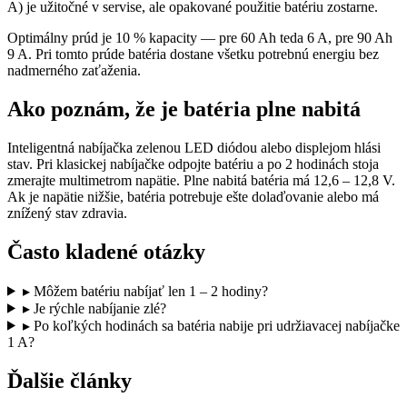
A) je užitočné v servise, ale opakované použitie batériu zostarne.
Optimálny prúd je 10 % kapacity — pre 60 Ah teda 6 A, pre 90 Ah
9 A. Pri tomto prúde batéria dostane všetku potrebnú energiu bez
nadmerného zaťaženia.
Ako poznám, že je batéria plne nabitá
Inteligentná nabíjačka zelenou LED diódou alebo displejom hlási
stav. Pri klasickej nabíjačke odpojte batériu a po 2 hodinách stoja
zmerajte multimetrom napätie. Plne nabitá batéria má 12,6 – 12,8 V.
Ak je napätie nižšie, batéria potrebuje ešte dolaďovanie alebo má
znížený stav zdravia.
Často kladené otázky
▸
Môžem batériu nabíjať len 1 – 2 hodiny?
▸
Je rýchle nabíjanie zlé?
▸
Po koľkých hodinách sa batéria nabije pri udržiavacej nabíjačke
1 A?
Ďalšie články