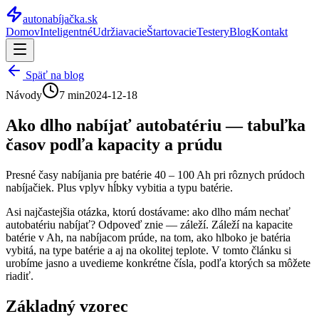
autonabíjačka
.sk
Domov
Inteligentné
Udržiavacie
Štartovacie
Testery
Blog
Kontakt
Späť na blog
Návody
7 min
2024-12-18
Ako dlho nabíjať autobatériu — tabuľka
časov podľa kapacity a prúdu
Presné časy nabíjania pre batérie 40 – 100 Ah pri rôznych prúdoch
nabíjačiek. Plus vplyv hĺbky vybitia a typu batérie.
Asi najčastejšia otázka, ktorú dostávame: ako dlho mám nechať
autobatériu nabíjať? Odpoveď znie — záleží. Záleží na kapacite
batérie v Ah, na nabíjacom prúde, na tom, ako hlboko je batéria
vybitá, na type batérie a aj na okolitej teplote. V tomto článku si
urobíme jasno a uvedieme konkrétne čísla, podľa ktorých sa môžete
riadiť.
Základný vzorec