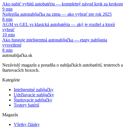
Ako nabiť vybitú autobatériu — kompletný návod krok za krokom
9 min
Najlepšia autonabíjačka na zimu — ako vybrať pre rok 2025
8 min
AGM vs GEL vs klasická autobatéria — aký je rozdiel a ktorú
vybrať
10 min
Ako funguje inteligentná autonabíjačka — etapy nabíjania
vysvetlené
8 min
autonabíjačka
.sk
Nezávislý magazín a poradňa o nabíjačkách autobatérií, testeroch a
štartovacích boxoch.
Kategórie
Inteligentné nabíjačky
Udržiavacie nabíjačky
Štartovacie nabíjačky
Testery batérií
Magazín
Všetky články