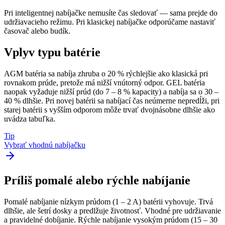
Pri inteligentnej nabíjačke nemusíte čas sledovať — sama prejde do
udržiavacieho režimu. Pri klasickej nabíjačke odporúčame nastaviť
časovač alebo budík.
Vplyv typu batérie
AGM batéria sa nabíja zhruba o 20 % rýchlejšie ako klasická pri
rovnakom prúde, pretože má nižší vnútorný odpor. GEL batéria
naopak vyžaduje nižší prúd (do 7 – 8 % kapacity) a nabíja sa o 30 –
40 % dlhšie. Pri novej batérii sa nabíjací čas neúmerne nepredĺži, pri
starej batérii s vyšším odporom môže trvať dvojnásobne dlhšie ako
uvádza tabuľka.
Tip
Vybrať vhodnú nabíjačku
Príliš pomalé alebo rýchle nabíjanie
Pomalé nabíjanie nízkym prúdom (1 – 2 A) batérii vyhovuje. Trvá
dlhšie, ale šetrí dosky a predlžuje životnosť. Vhodné pre udržiavanie
a pravidelné dobíjanie. Rýchle nabíjanie vysokým prúdom (15 – 30