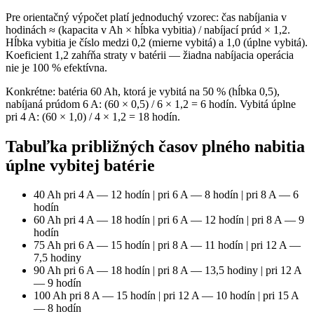
Pre orientačný výpočet platí jednoduchý vzorec: čas nabíjania v
hodinách ≈ (kapacita v Ah × hĺbka vybitia) / nabíjací prúd × 1,2.
Hĺbka vybitia je číslo medzi 0,2 (mierne vybitá) a 1,0 (úplne vybitá).
Koeficient 1,2 zahŕňa straty v batérii — žiadna nabíjacia operácia
nie je 100 % efektívna.
Konkrétne: batéria 60 Ah, ktorá je vybitá na 50 % (hĺbka 0,5),
nabíjaná prúdom 6 A: (60 × 0,5) / 6 × 1,2 = 6 hodín. Vybitá úplne
pri 4 A: (60 × 1,0) / 4 × 1,2 = 18 hodín.
Tabuľka približných časov plného nabitia
úplne vybitej batérie
40 Ah pri 4 A — 12 hodín | pri 6 A — 8 hodín | pri 8 A — 6
hodín
60 Ah pri 4 A — 18 hodín | pri 6 A — 12 hodín | pri 8 A — 9
hodín
75 Ah pri 6 A — 15 hodín | pri 8 A — 11 hodín | pri 12 A —
7,5 hodiny
90 Ah pri 6 A — 18 hodín | pri 8 A — 13,5 hodiny | pri 12 A
— 9 hodín
100 Ah pri 8 A — 15 hodín | pri 12 A — 10 hodín | pri 15 A
— 8 hodín